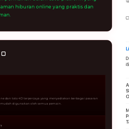
man hiburan online yang praktis dan
man.
L
TO
D
i
A
S
O
ine dan toto 4D terpercaya yang menyediakan berbagai pasaran
ang mudah digunakan oleh semua pemain.
M
P
T
O?