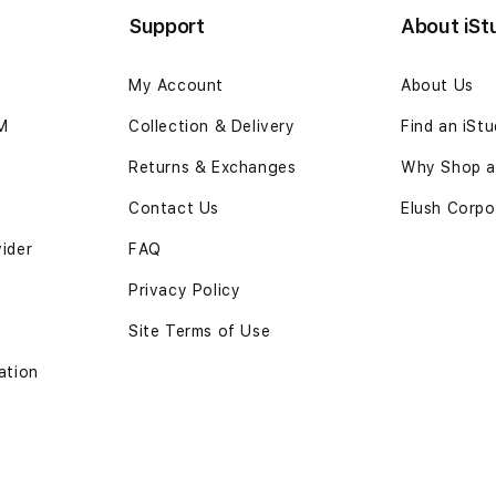
Support
About iSt
My Account
About Us
IM
Collection & Delivery
Find an iSt
Returns & Exchanges
Why Shop at
Contact Us
Elush Corpo
vider
FAQ
Privacy Policy
Site Terms of Use
ation