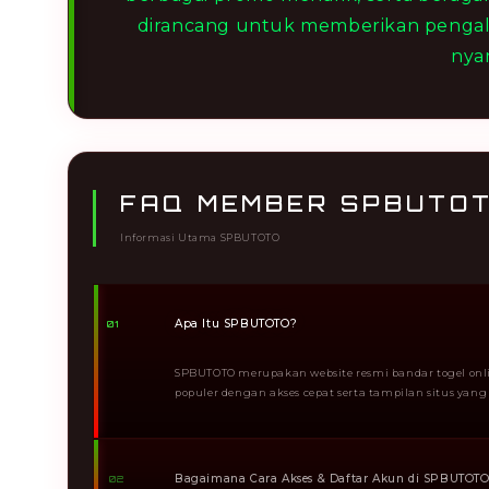
dirancang untuk memberikan pengala
nya
FAQ MEMBER SPBUTO
Informasi Utama SPBUTOTO
Apa Itu SPBUTOTO?
01
SPBUTOTO merupakan website resmi bandar togel onl
populer dengan akses cepat serta tampilan situs y
Bagaimana Cara Akses & Daftar Akun di SPBUTOT
02