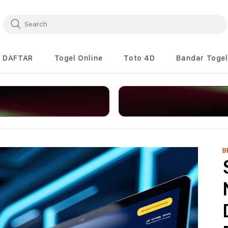
 DAFTAR
Togel Online
Toto 4D
Bandar Togel
B