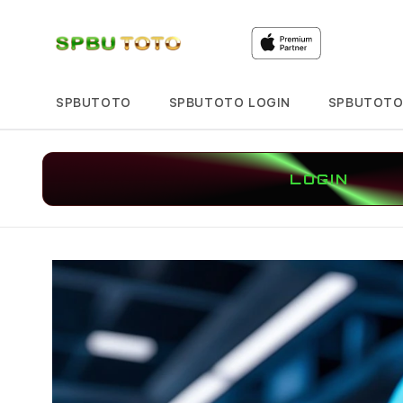
SPBUTOTO
SPBUTOTO LOGIN
SPBUTOTO
LOGIN
Skip to
product
information