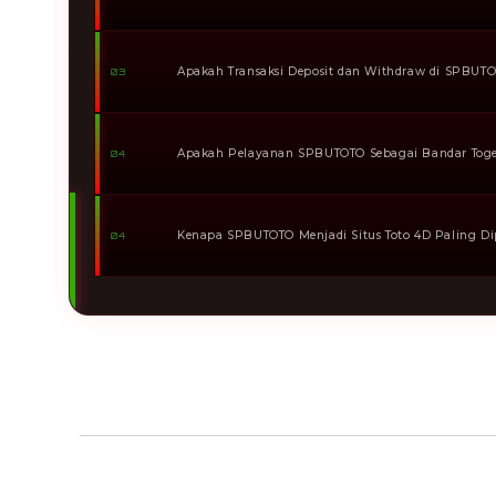
Pemain hanya perlu membuka link resmi SPBUTOTO la
berhasil dibuat, pemain dapat langsung login dan me
Apakah Transaksi Deposit dan Withdraw di SPBUT
03
SPBUTOTO menyediakan sistem transaksi deposit dan 
pemain dapat melakukan aktivitas bermain dengan n
Apakah Pelayanan SPBUTOTO Sebagai Bandar Togel
04
SPBUTOTO dikenal menghadirkan pelayanan yang ak
dari proses akses akun hingga informasi permainan to
Kenapa SPBUTOTO Menjadi Situs Toto 4D Paling Di
04
Karena SPBUTOTO menawarkan akses situs yang stabi
digunakan, serta pengalaman bermain toto 4D yan