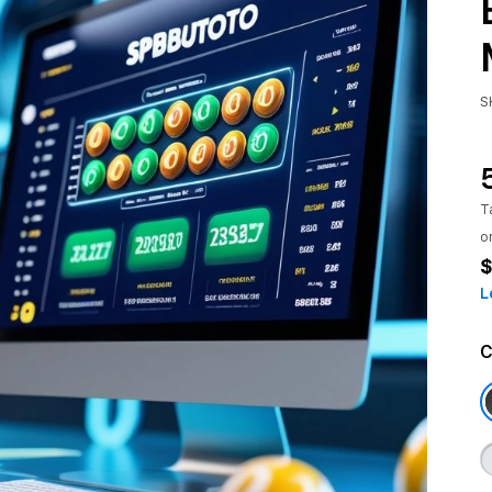
S
T
o
$
L
C