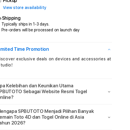
Pickup
Login
Login
View store availability
Ngerank
Ngerank
Situs
Situs
Shipping
Togel
Togel
Typically ships in 1-3 days.
Deposit
Deposit
Pre-orders will be processed on launch day
5000
5000
&
&
Bandar
Bandar
imited Time Promotion
Toto
Toto
Slot
Slot
iscover exclusive deals on devices and accessories at
Kasih
Kasih
Studio!
Menang
Menang
Malam
Malam
Ini
Ini
pa Kelebihan dan Keunikan Utama
PBUTOTO Sebagai Website Resmi Togel
nline?
engapa SPBUTOTO Menjadi Pilihan Banyak
emain Toto 4D dan Togel Online di Asia
ahun 2026?