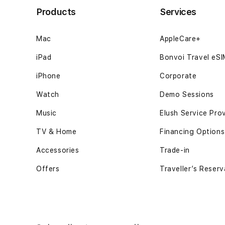
Products
Services
Mac
AppleCare+
iPad
Bonvoi Travel eS
iPhone
Corporate
Watch
Demo Sessions
Music
Elush Service Pro
TV & Home
Financing Options
Accessories
Trade-in
Offers
Traveller’s Reserv