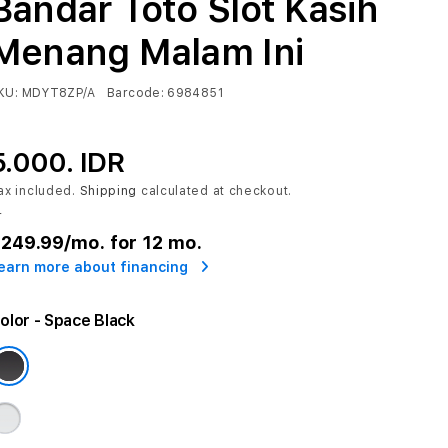
Bandar Toto Slot Kasih
Menang Malam Ini
KU:
MDYT8ZP/A
Barcode:
6984851
5.000. IDR
ax included.
Shipping
calculated at checkout.
r
249.99
/mo. for 12 mo.
earn more about financing
olor
- Space Black