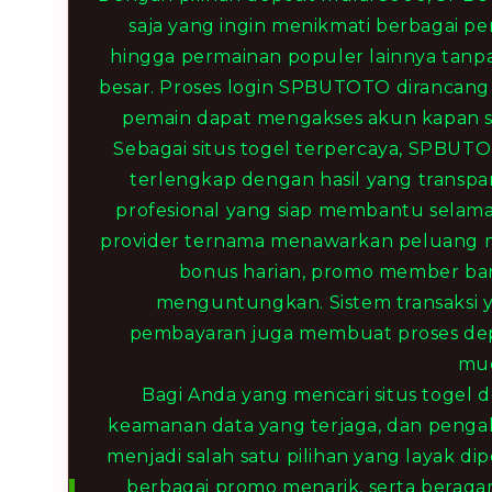
saja yang ingin menikmati berbagai per
hingga permainan populer lainnya tanp
besar. Proses login SPBUTOTO dirancang 
pemain dapat mengakses akun kapan sa
Sebagai situs togel terpercaya, SPBUT
terlengkap dengan hasil yang transp
profesional yang siap membantu selama 2
provider ternama menawarkan peluang m
bonus harian, promo member bar
menguntungkan. Sistem transaksi 
pembayaran juga membuat proses depo
mu
Bagi Anda yang mencari situs togel 
keamanan data yang terjaga, dan peng
menjadi salah satu pilihan yang layak d
berbagai promo menarik, serta berag