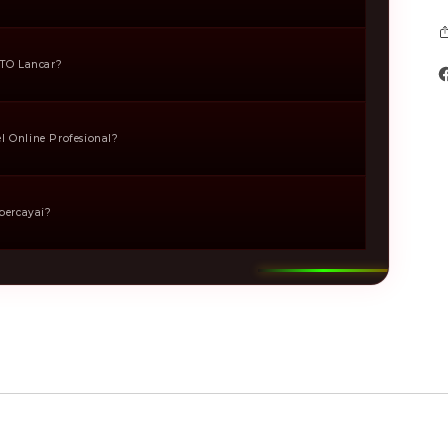
lu mengisi formulir pendaftaran sederhana. Setelah akun
nikmati berbagai permainan togel online yang tersedia.
OTO Lancar?
withdraw yang dirancang lebih cepat dan praktis sehingga
yaman setiap hari.
 Online Profesional?
tif dan responsif untuk membantu kebutuhan pemain, mulai
gel online.
percayai?
l, pilihan pasaran lengkap, sistem permainan yang mudah
g nyaman bagi pemain baru maupun lama.