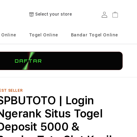
Select your store
Log in
Cart
 Online
Togel Online
Bandar Togel Online
DAFTAR
EST SELLER
SPBUTOTO | Login
Ngerank Situs Togel
Deposit 5000 &