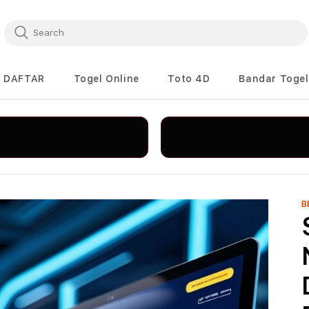
 DAFTAR
Togel Online
Toto 4D
Bandar Togel
B