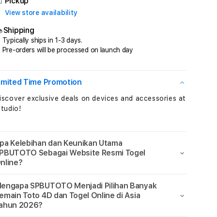
Pickup
Login
Login
View store availability
Ngerank
Ngerank
Situs
Situs
Shipping
Togel
Togel
Typically ships in 1-3 days.
Deposit
Deposit
Pre-orders will be processed on launch day
5000
5000
&
&
Bandar
Bandar
imited Time Promotion
Toto
Toto
Slot
Slot
iscover exclusive deals on devices and accessories at
Kasih
Kasih
Studio!
Menang
Menang
Malam
Malam
Ini
Ini
pa Kelebihan dan Keunikan Utama
PBUTOTO Sebagai Website Resmi Togel
nline?
engapa SPBUTOTO Menjadi Pilihan Banyak
emain Toto 4D dan Togel Online di Asia
ahun 2026?