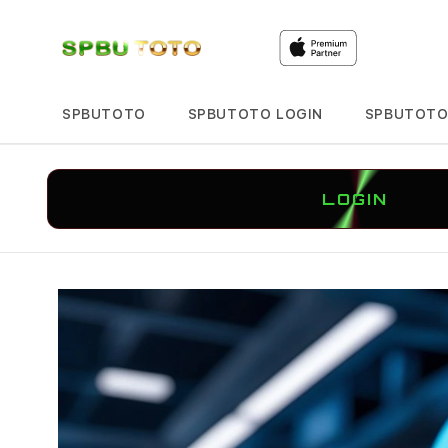
SPBUTOTO
SPBUTOTO LOGIN
SPBUTOTO
LOGIN
Skip to
product
information