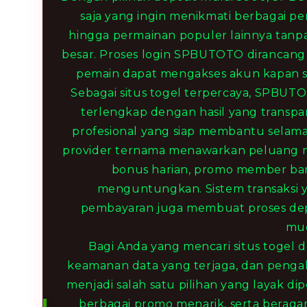
saja yang ingin menikmati berbagai per
hingga permainan populer lainnya tanp
besar. Proses login SPBUTOTO dirancang 
pemain dapat mengakses akun kapan sa
Sebagai situs togel terpercaya, SPBUT
terlengkap dengan hasil yang transp
profesional yang siap membantu selama 2
provider ternama menawarkan peluang m
bonus harian, promo member bar
menguntungkan. Sistem transaksi 
pembayaran juga membuat proses depo
mu
Bagi Anda yang mencari situs togel 
keamanan data yang terjaga, dan peng
menjadi salah satu pilihan yang layak d
berbagai promo menarik, serta berag