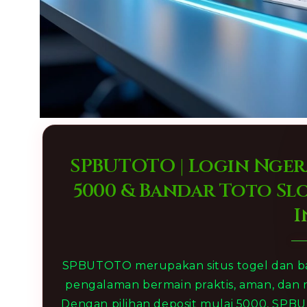
Open
media
1
in
SPBUTOTO | Login Nger
modal
5000 & Bandar Toto S
I
SPBUTOTO merupakan situs togel dan ba
pengalaman bermain praktis, aman, dan 
Dengan pilihan deposit mulai 5000, SP