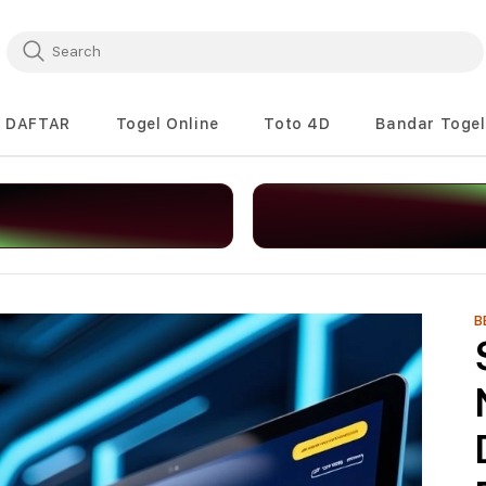
 DAFTAR
Togel Online
Toto 4D
Bandar Togel
B