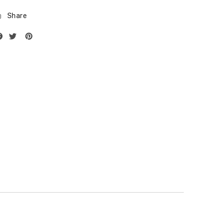
Share