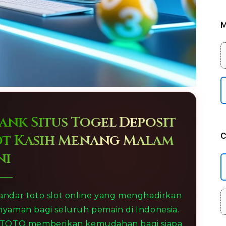
M
ank Situs Togel Deposit
lot Kasih Menang Malam
C
ni
ndar toto slot online yang menghadirkan
nyaman bagi seluruh pemain di Indonesia.
BUTOTO memberikan kemudahan bagi siapa