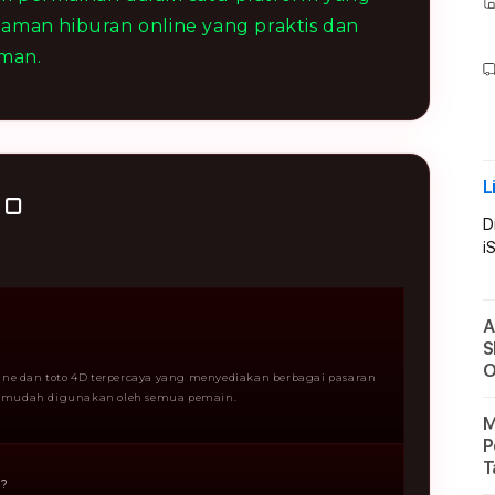
man hiburan online yang praktis dan
man.
L
TO
D
i
A
S
O
ine dan toto 4D terpercaya yang menyediakan berbagai pasaran
ang mudah digunakan oleh semua pemain.
M
P
T
O?