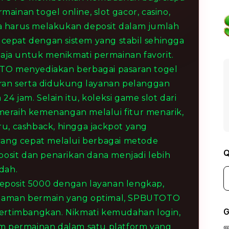
mainan togel online, slot gacor, casino,
a harus melakukan deposit dalam jumlah
cepat dengan sistem yang stabil sehingga
ja untuk menikmati permainan favorit.
OTO menyediakan berbagai pasaran togel
aran serta didukung layanan pelanggan
4 jam. Selain itu, koleksi game slot dari
eraih kemenangan melalui fitur menarik,
u, cashback, hingga jackpot yang
yang cepat melalui berbagai metode
Q
sit dan penarikan dana menjadi lebih
dah.
deposit 5000 dengan layanan lengkap,
alaman bermain yang optimal, SPBUTOTO
G
ipertimbangkan. Nikmati kemudahan login,
am permainan dalam satu platform yang