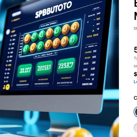
S
T
o
$
L
C