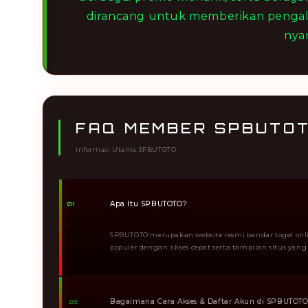
dirancang untuk memberikan pengala
nya
FAQ MEMBER SPBUTO
Informasi Utama SPBUTOTO
Apa Itu SPBUTOTO?
01
SPBUTOTO merupakan website resmi bandar togel onl
populer dengan akses cepat serta tampilan situs y
Bagaimana Cara Akses & Daftar Akun di SPBUTOT
02