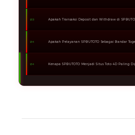
Pemain hanya perlu membuka link resmi SPBUTOTO la
berhasil dibuat, pemain dapat langsung login dan me
Apakah Transaksi Deposit dan Withdraw di SPBUT
03
SPBUTOTO menyediakan sistem transaksi deposit dan 
pemain dapat melakukan aktivitas bermain dengan n
Apakah Pelayanan SPBUTOTO Sebagai Bandar Togel
04
SPBUTOTO dikenal menghadirkan pelayanan yang ak
dari proses akses akun hingga informasi permainan to
Kenapa SPBUTOTO Menjadi Situs Toto 4D Paling Di
04
Karena SPBUTOTO menawarkan akses situs yang stabi
digunakan, serta pengalaman bermain toto 4D yan