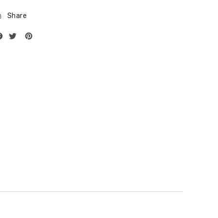
Share