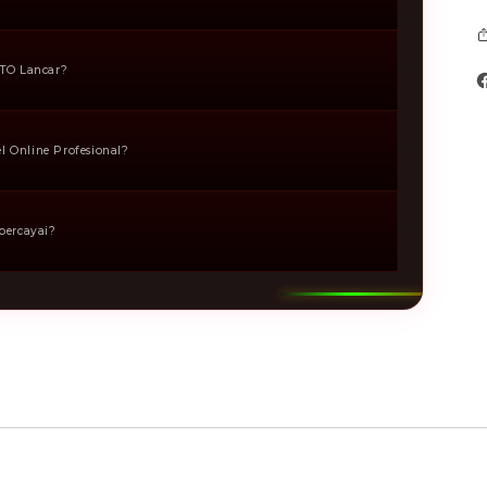
lu mengisi formulir pendaftaran sederhana. Setelah akun
nikmati berbagai permainan togel online yang tersedia.
OTO Lancar?
withdraw yang dirancang lebih cepat dan praktis sehingga
yaman setiap hari.
 Online Profesional?
tif dan responsif untuk membantu kebutuhan pemain, mulai
gel online.
percayai?
l, pilihan pasaran lengkap, sistem permainan yang mudah
g nyaman bagi pemain baru maupun lama.