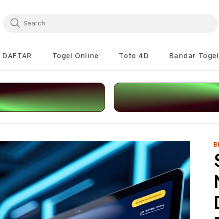
 DAFTAR
Togel Online
Toto 4D
Bandar Togel
B