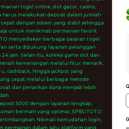
mainan togel online, slot gacor, casino,
a harus melakukan deposit dalam jumlah
cepat dengan sistem yang stabil sehingga
ja untuk menikmati permainan favorit.
OTO menyediakan berbagai pasaran togel
aran serta didukung layanan pelanggan
4 jam. Selain itu, koleksi game slot dari
eraih kemenangan melalui fitur menarik,
u, cashback, hingga jackpot yang
yang cepat melalui berbagai metode
Q
sit dan penarikan dana menjadi lebih
dah.
deposit 5000 dengan layanan lengkap,
alaman bermain yang optimal, SPBUTOTO
G
ipertimbangkan. Nikmati kemudahan login,
am permainan dalam satu platform yang