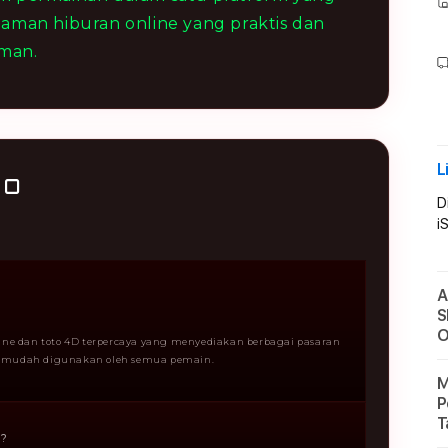
man hiburan online yang praktis dan
man.
L
TO
D
i
A
S
O
ine dan toto 4D terpercaya yang menyediakan berbagai pasaran
ang mudah digunakan oleh semua pemain.
M
P
T
O?