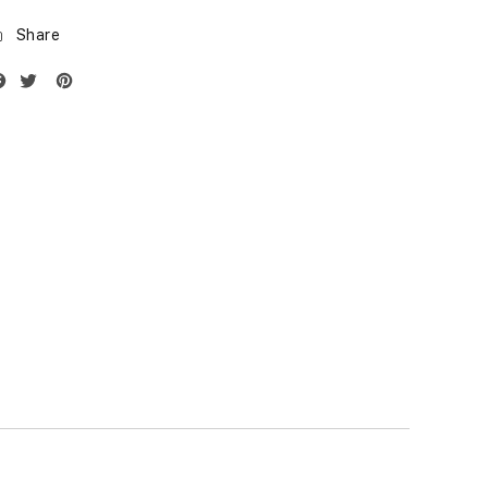
Share