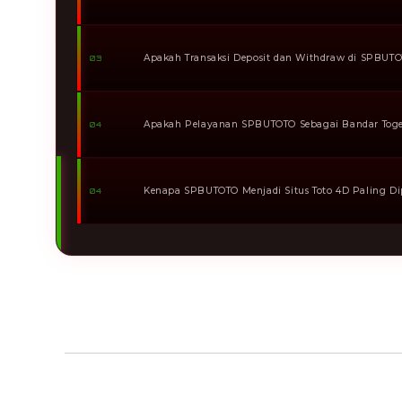
Pemain hanya perlu membuka link resmi SPBUTOTO la
berhasil dibuat, pemain dapat langsung login dan me
Apakah Transaksi Deposit dan Withdraw di SPBUT
03
SPBUTOTO menyediakan sistem transaksi deposit dan 
pemain dapat melakukan aktivitas bermain dengan n
Apakah Pelayanan SPBUTOTO Sebagai Bandar Togel
04
SPBUTOTO dikenal menghadirkan pelayanan yang ak
dari proses akses akun hingga informasi permainan to
Kenapa SPBUTOTO Menjadi Situs Toto 4D Paling Di
04
Karena SPBUTOTO menawarkan akses situs yang stabi
digunakan, serta pengalaman bermain toto 4D yan