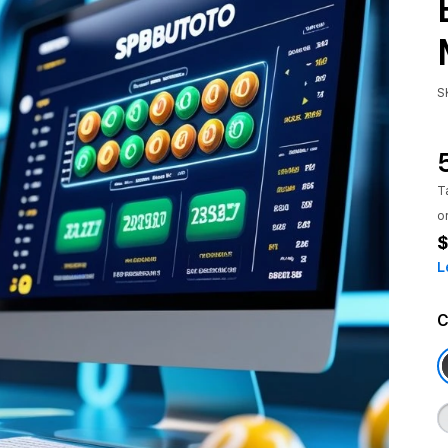
S
T
o
$
L
C