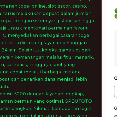
mainan togel online, slot gacor, casino,
a harus melakukan deposit dalam jumlah
cepat dengan sistem yang stabil sehingga
ja untuk menikmati permainan favorit.
OTO menyediakan berbagai pasaran togel
aran serta didukung layanan pelanggan
4 jam. Selain itu, koleksi game slot dari
eraih kemenangan melalui fitur menarik,
u, cashback, hingga jackpot yang
yang cepat melalui berbagai metode
Q
sit dan penarikan dana menjadi lebih
dah.
deposit 5000 dengan layanan lengkap,
alaman bermain yang optimal, SPBUTOTO
G
ipertimbangkan. Nikmati kemudahan login,
am permainan dalam satu platform yang