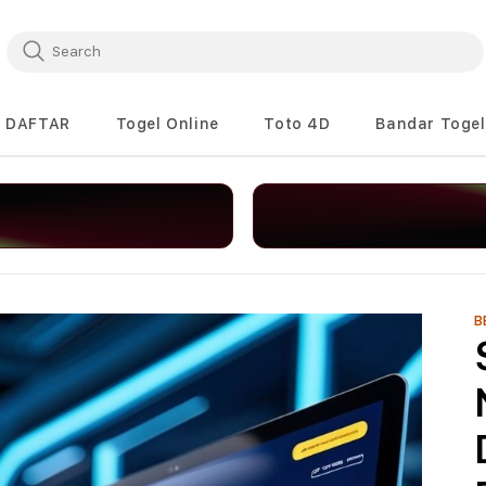
 DAFTAR
Togel Online
Toto 4D
Bandar Togel
B