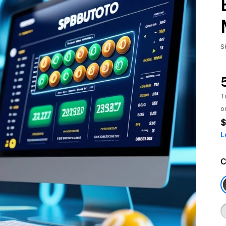
S
T
o
$
L
C