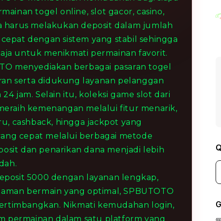
mainan togel online, slot gacor, casino,
a harus melakukan deposit dalam jumlah
cepat dengan sistem yang stabil sehingga
ja untuk menikmati permainan favorit.
OTO menyediakan berbagai pasaran togel
aran serta didukung layanan pelanggan
4 jam. Selain itu, koleksi game slot dari
eraih kemenangan melalui fitur menarik,
u, cashback, hingga jackpot yang
yang cepat melalui berbagai metode
Q
sit dan penarikan dana menjadi lebih
dah.
deposit 5000 dengan layanan lengkap,
alaman bermain yang optimal, SPBUTOTO
G
ipertimbangkan. Nikmati kemudahan login,
am permainan dalam satu platform yang