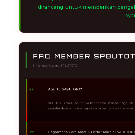
dirancang untuk memberikan pengala
nya
FAQ MEMBER SPBUTO
Informasi Utama SPBUTOTO
Apa Itu SPBUTOTO?
01
SPBUTOTO merupakan website resmi bandar togel onl
populer dengan akses cepat serta tampilan situs y
Bagaimana Cara Akses & Daftar Akun di SPBUTOT
02