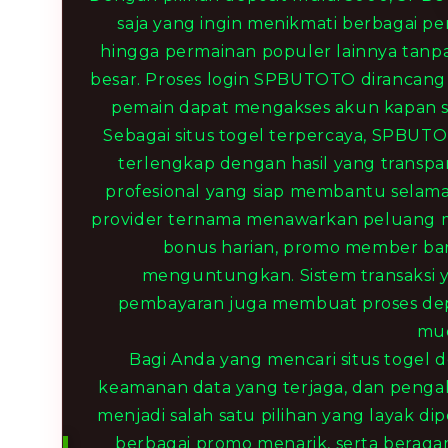
saja yang ingin menikmati berbagai per
hingga permainan populer lainnya tanp
besar. Proses login SPBUTOTO dirancang 
pemain dapat mengakses akun kapan sa
Sebagai situs togel terpercaya, SPBUT
terlengkap dengan hasil yang transp
profesional yang siap membantu selama 2
provider ternama menawarkan peluang m
bonus harian, promo member bar
menguntungkan. Sistem transaksi 
pembayaran juga membuat proses depo
mu
Bagi Anda yang mencari situs togel 
keamanan data yang terjaga, dan peng
menjadi salah satu pilihan yang layak d
berbagai promo menarik, serta berag