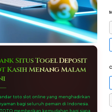
M
ank Situs Togel Deposit
lot Kasih Menang Malam
C
ni
ndar toto slot online yang menghadirkan
nyaman bagi seluruh pemain di Indonesia.
BUTOTO memberikan kemudahan bagi siapa