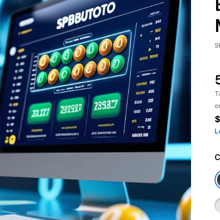
S
T
o
$
L
C