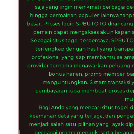
saja yang ingin menikmati berbagai per
hingga permainan populer lainnya tanp
besar. Proses login SPBUTOTO dirancang 
pemain dapat mengakses akun kapan sa
Sebagai situs togel terpercaya, SPBUT
terlengkap dengan hasil yang transp
profesional yang siap membantu selama 2
provider ternama menawarkan peluang m
bonus harian, promo member bar
menguntungkan. Sistem transaksi 
pembayaran juga membuat proses depo
mu
Bagi Anda yang mencari situs togel 
keamanan data yang terjaga, dan peng
menjadi salah satu pilihan yang layak d
berbagai promo menarik, serta berag