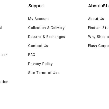
Support
About iSt
My Account
About Us
IM
Collection & Delivery
Find an iSt
Returns & Exchanges
Why Shop at
Contact Us
Elush Corpo
vider
FAQ
Privacy Policy
Site Terms of Use
ation