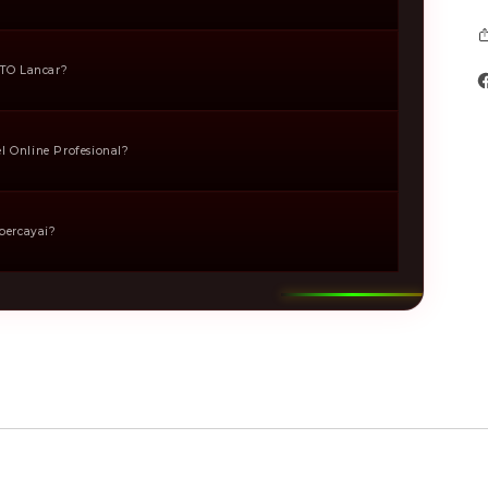
lu mengisi formulir pendaftaran sederhana. Setelah akun
nikmati berbagai permainan togel online yang tersedia.
OTO Lancar?
withdraw yang dirancang lebih cepat dan praktis sehingga
yaman setiap hari.
 Online Profesional?
tif dan responsif untuk membantu kebutuhan pemain, mulai
gel online.
percayai?
l, pilihan pasaran lengkap, sistem permainan yang mudah
g nyaman bagi pemain baru maupun lama.