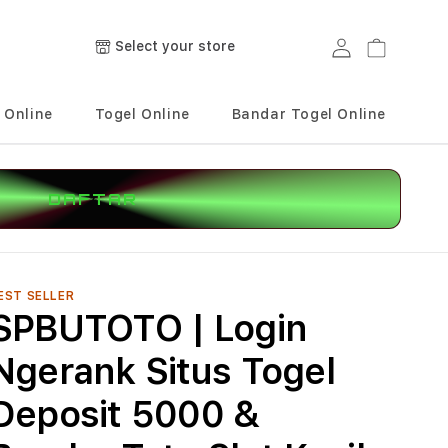
Select your store
Log in
Cart
 Online
Togel Online
Bandar Togel Online
DAFTAR
EST SELLER
SPBUTOTO | Login
Ngerank Situs Togel
Deposit 5000 &