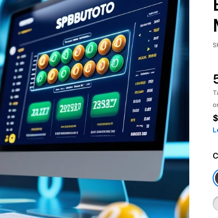
S
T
o
$
L
C