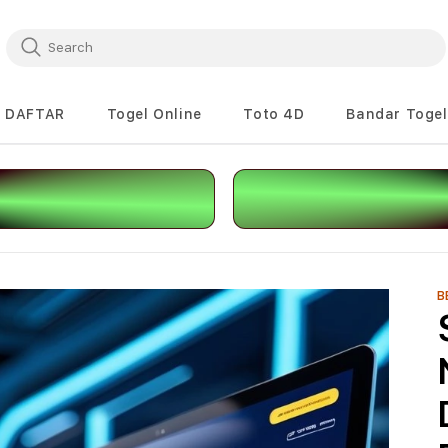
 DAFTAR
Togel Online
Toto 4D
Bandar Togel
B