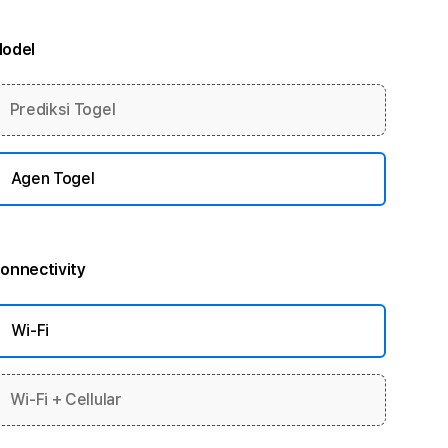
odel
More information
Prediksi Togel
Agen Togel
onnectivity
More information
Wi-Fi
Wi-Fi + Cellular