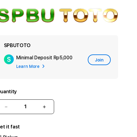
SPBUTOTO
Minimal Deposit
Rp5,000
Add
Join
Learn More
Apple
Care
uantity
Decrease
Increase
quantity
quantity
for
for
et it fast
SPBUTOTO
SPBUTOTO
|
|