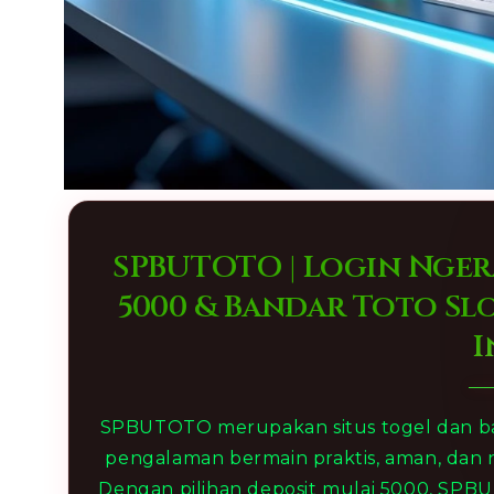
Open
media
1
in
SPBUTOTO | Login Nger
modal
5000 & Bandar Toto S
I
SPBUTOTO merupakan situs togel dan ba
pengalaman bermain praktis, aman, dan 
Dengan pilihan deposit mulai 5000, SP