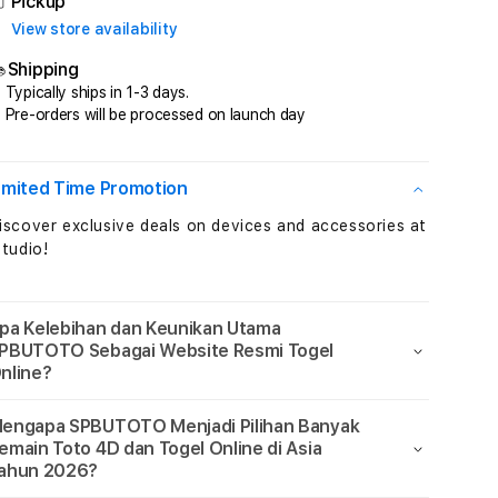
Pickup
Login
Login
View store availability
Ngerank
Ngerank
Situs
Situs
Shipping
Togel
Togel
Typically ships in 1-3 days.
Deposit
Deposit
Pre-orders will be processed on launch day
5000
5000
&
&
Bandar
Bandar
imited Time Promotion
Toto
Toto
Slot
Slot
iscover exclusive deals on devices and accessories at
Kasih
Kasih
Studio!
Menang
Menang
Malam
Malam
Ini
Ini
pa Kelebihan dan Keunikan Utama
PBUTOTO Sebagai Website Resmi Togel
nline?
engapa SPBUTOTO Menjadi Pilihan Banyak
emain Toto 4D dan Togel Online di Asia
ahun 2026?