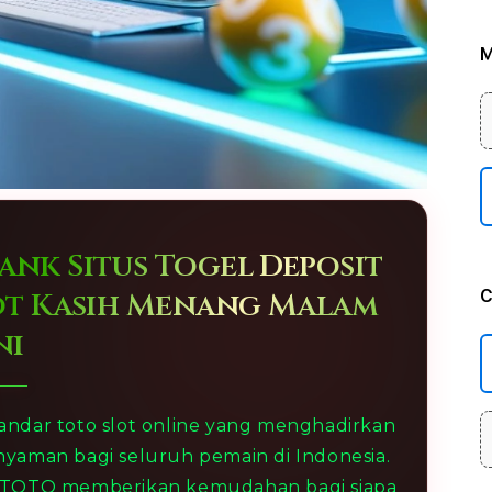
M
ank Situs Togel Deposit
lot Kasih Menang Malam
C
ni
ndar toto slot online yang menghadirkan
nyaman bagi seluruh pemain di Indonesia.
BUTOTO memberikan kemudahan bagi siapa