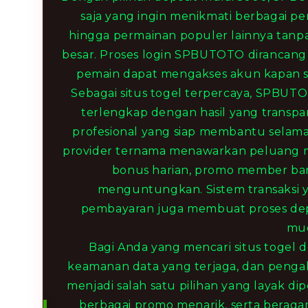
saja yang ingin menikmati berbagai per
hingga permainan populer lainnya tanp
besar. Proses login SPBUTOTO dirancang 
pemain dapat mengakses akun kapan sa
Sebagai situs togel terpercaya, SPBUT
terlengkap dengan hasil yang transp
profesional yang siap membantu selama 2
provider ternama menawarkan peluang m
bonus harian, promo member bar
menguntungkan. Sistem transaksi 
pembayaran juga membuat proses depo
mu
Bagi Anda yang mencari situs togel 
keamanan data yang terjaga, dan peng
menjadi salah satu pilihan yang layak d
berbagai promo menarik, serta berag