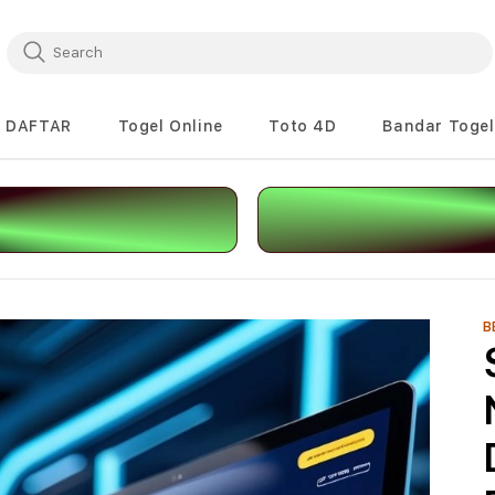
 DAFTAR
Togel Online
Toto 4D
Bandar Togel
B