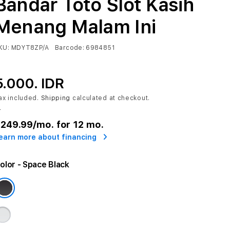
Bandar Toto Slot Kasih
Menang Malam Ini
KU:
MDYT8ZP/A
Barcode:
6984851
5.000. IDR
ax included.
Shipping
calculated at checkout.
r
249.99
/mo. for 12 mo.
earn more about financing
olor
- Space Black