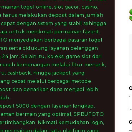
mainan togel online, slot gacor, casino,
a harus melakukan deposit dalam jumlah
cepat dengan sistem yang stabil sehingga
ja untuk menikmati permainan favorit.
OTO menyediakan berbagai pasaran togel
aran serta didukung layanan pelanggan
4 jam. Selain itu, koleksi game slot dari
eraih kemenangan melalui fitur menarik,
u, cashback, hingga jackpot yang
yang cepat melalui berbagai metode
Q
sit dan penarikan dana menjadi lebih
dah.
deposit 5000 dengan layanan lengkap,
alaman bermain yang optimal, SPBUTOTO
G
ipertimbangkan. Nikmati kemudahan login,
am permainan dalam satu platform yang