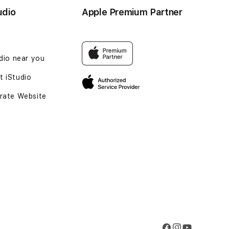
udio
Apple Premium Partner
udio near you
 iStudio
rate Website