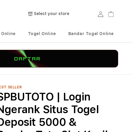
Select your store
Log in
Cart
 Online
Togel Online
Bandar Togel Online
DAFTAR
EST SELLER
SPBUTOTO | Login
Ngerank Situs Togel
Deposit 5000 &