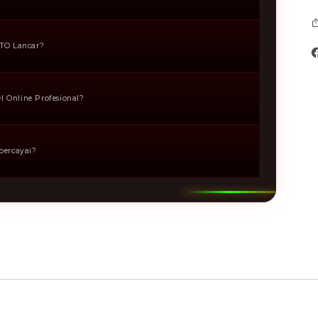
lu mengisi formulir pendaftaran sederhana. Setelah akun
nikmati berbagai permainan togel online yang tersedia.
OTO Lancar?
withdraw yang dirancang lebih cepat dan praktis sehingga
yaman setiap hari.
 Online Profesional?
tif dan responsif untuk membantu kebutuhan pemain, mulai
gel online.
percayai?
l, pilihan pasaran lengkap, sistem permainan yang mudah
g nyaman bagi pemain baru maupun lama.