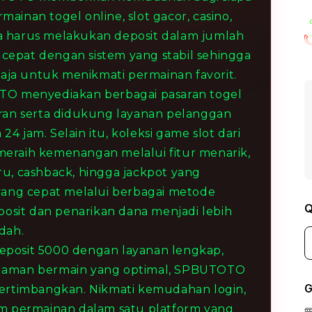
mainan togel online, slot gacor, casino,
a harus melakukan deposit dalam jumlah
cepat dengan sistem yang stabil sehingga
ja untuk menikmati permainan favorit.
OTO menyediakan berbagai pasaran togel
aran serta didukung layanan pelanggan
4 jam. Selain itu, koleksi game slot dari
eraih kemenangan melalui fitur menarik,
u, cashback, hingga jackpot yang
yang cepat melalui berbagai metode
Q
sit dan penarikan dana menjadi lebih
dah.
deposit 5000 dengan layanan lengkap,
alaman bermain yang optimal, SPBUTOTO
G
ipertimbangkan. Nikmati kemudahan login,
am permainan dalam satu platform yang