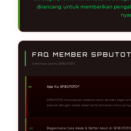
dirancang untuk memberikan pengala
nya
FAQ MEMBER SPBUTO
Informasi Utama SPBUTOTO
Apa Itu SPBUTOTO?
01
SPBUTOTO merupakan website resmi bandar togel onl
populer dengan akses cepat serta tampilan situs y
Bagaimana Cara Akses & Daftar Akun di SPBUTOT
02