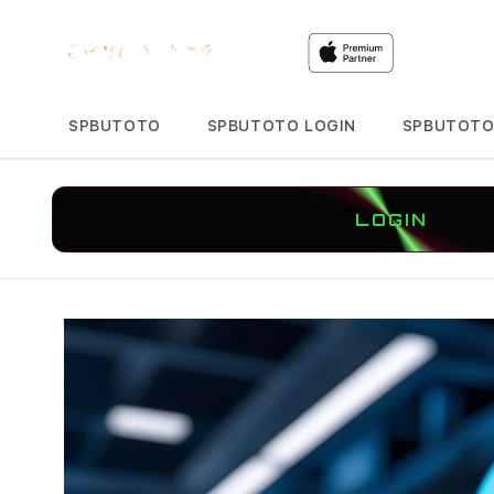
SPBUTOTO
SPBUTOTO LOGIN
SPBUTOTO
LOGIN
Skip to
product
information