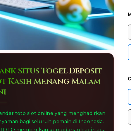
M
ank Situs Togel Deposit
lot Kasih Menang Malam
C
ni
ndar toto slot online yang menghadirkan
nyaman bagi seluruh pemain di Indonesia.
BUTOTO memberikan kemudahan bagi siapa