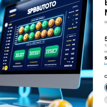
S
T
o
$
L
C