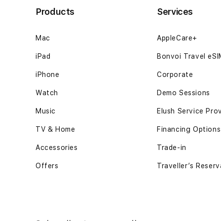
Products
Services
Mac
AppleCare+
iPad
Bonvoi Travel eS
iPhone
Corporate
Watch
Demo Sessions
Music
Elush Service Pro
TV & Home
Financing Options
Accessories
Trade-in
Offers
Traveller’s Reserv