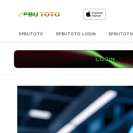
SPBUTOTO
SPBUTOTO LOGIN
SPBUTOTO
LOGIN
Skip to
product
information