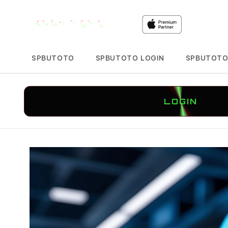
SPBUTOTO
SPBUTOTO LOGIN
SPBUTOTO
LOGIN
Skip to
product
information