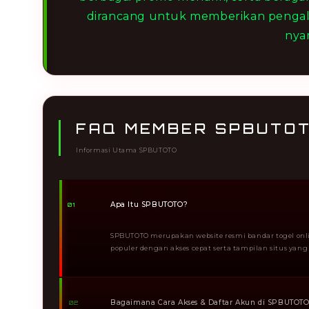
dirancang untuk memberikan pengala
nya
FAQ MEMBER SPBUTO
Informasi Utama SPBUTOTO
Apa Itu SPBUTOTO?
01
SPBUTOTO merupakan website resmi bandar togel onl
populer dengan akses cepat serta tampilan situs y
Bagaimana Cara Akses & Daftar Akun di SPBUTOT
02