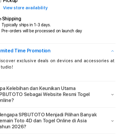
Pickup
Login
Login
View store availability
Ngerank
Ngerank
Situs
Situs
Shipping
Togel
Togel
Typically ships in 1-3 days.
Deposit
Deposit
Pre-orders will be processed on launch day
5000
5000
&
&
Bandar
Bandar
imited Time Promotion
Toto
Toto
Slot
Slot
iscover exclusive deals on devices and accessories at
Kasih
Kasih
Studio!
Menang
Menang
Malam
Malam
Ini
Ini
pa Kelebihan dan Keunikan Utama
PBUTOTO Sebagai Website Resmi Togel
nline?
engapa SPBUTOTO Menjadi Pilihan Banyak
emain Toto 4D dan Togel Online di Asia
ahun 2026?