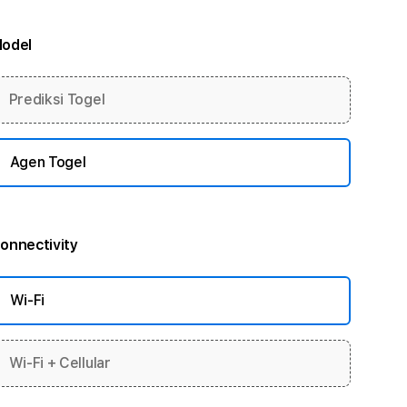
odel
More information
Prediksi Togel
Agen Togel
onnectivity
More information
Wi-Fi
Wi-Fi + Cellular