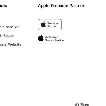
udio
Apple Premium Partner
udio near you
 iStudio
rate Website