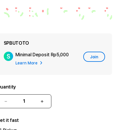
SPBUTOTO
Minimal Deposit
Rp5,000
Add
Join
Learn More
Apple
Care
uantity
Decrease
Increase
quantity
quantity
for
for
et it fast
SPBUTOTO
SPBUTOTO
|
|