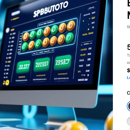
S
T
o
$
L
C