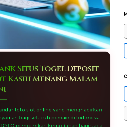
M
ank Situs Togel Deposit
lot Kasih Menang Malam
C
ni
ndar toto slot online yang menghadirkan
nyaman bagi seluruh pemain di Indonesia.
BUTOTO memberikan kemudahan bagi siapa