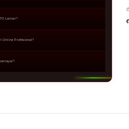
lu mengisi formulir pendaftaran sederhana. Setelah akun
nikmati berbagai permainan togel online yang tersedia.
OTO Lancar?
withdraw yang dirancang lebih cepat dan praktis sehingga
yaman setiap hari.
 Online Profesional?
tif dan responsif untuk membantu kebutuhan pemain, mulai
gel online.
percayai?
l, pilihan pasaran lengkap, sistem permainan yang mudah
g nyaman bagi pemain baru maupun lama.