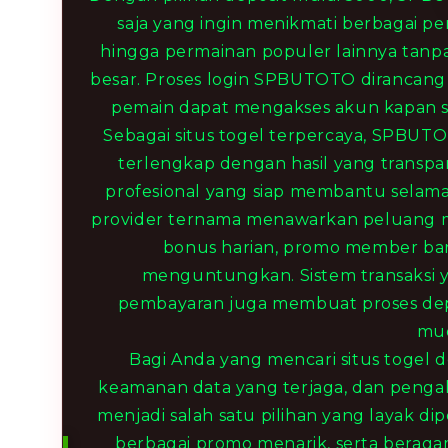
saja yang ingin menikmati berbagai per
hingga permainan populer lainnya tanp
besar. Proses login SPBUTOTO dirancang 
pemain dapat mengakses akun kapan sa
Sebagai situs togel terpercaya, SPBUT
terlengkap dengan hasil yang transp
profesional yang siap membantu selama 2
provider ternama menawarkan peluang m
bonus harian, promo member bar
menguntungkan. Sistem transaksi 
pembayaran juga membuat proses depo
mu
Bagi Anda yang mencari situs togel 
keamanan data yang terjaga, dan peng
menjadi salah satu pilihan yang layak d
berbagai promo menarik, serta berag