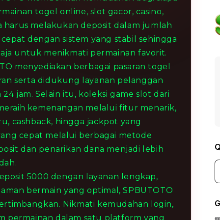
mainan togel online, slot gacor, casino,
a harus melakukan deposit dalam jumlah
cepat dengan sistem yang stabil sehingga
ja untuk menikmati permainan favorit.
OTO menyediakan berbagai pasaran togel
aran serta didukung layanan pelanggan
4 jam. Selain itu, koleksi game slot dari
eraih kemenangan melalui fitur menarik,
u, cashback, hingga jackpot yang
yang cepat melalui berbagai metode
Q
sit dan penarikan dana menjadi lebih
dah.
deposit 5000 dengan layanan lengkap,
alaman bermain yang optimal, SPBUTOTO
G
ipertimbangkan. Nikmati kemudahan login,
am permainan dalam satu platform yang