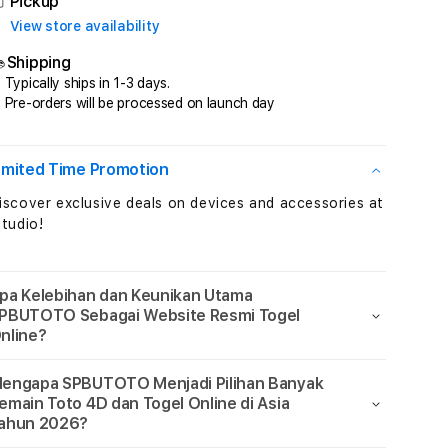
Pickup
Login
Login
View store availability
Ngerank
Ngerank
Situs
Situs
Shipping
Togel
Togel
Typically ships in 1-3 days.
Deposit
Deposit
Pre-orders will be processed on launch day
5000
5000
&
&
Bandar
Bandar
imited Time Promotion
Toto
Toto
Slot
Slot
iscover exclusive deals on devices and accessories at
Kasih
Kasih
Studio!
Menang
Menang
Malam
Malam
Ini
Ini
pa Kelebihan dan Keunikan Utama
PBUTOTO Sebagai Website Resmi Togel
nline?
engapa SPBUTOTO Menjadi Pilihan Banyak
emain Toto 4D dan Togel Online di Asia
ahun 2026?