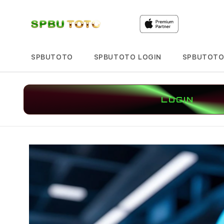
SPBUTOTO
SPBUTOTO LOGIN
SPBUTOTO
LOGIN
Skip to
product
information