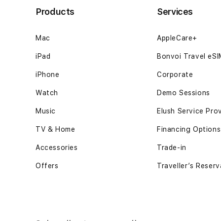
Products
Services
Mac
AppleCare+
iPad
Bonvoi Travel eS
iPhone
Corporate
Watch
Demo Sessions
Music
Elush Service Pro
TV & Home
Financing Options
Accessories
Trade-in
Offers
Traveller’s Reserv