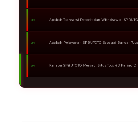
Pemain hanya perlu membuka link resmi SPBUTOTO la
berhasil dibuat, pemain dapat langsung login dan me
Apakah Transaksi Deposit dan Withdraw di SPBUT
03
SPBUTOTO menyediakan sistem transaksi deposit dan 
pemain dapat melakukan aktivitas bermain dengan n
Apakah Pelayanan SPBUTOTO Sebagai Bandar Togel
04
SPBUTOTO dikenal menghadirkan pelayanan yang ak
dari proses akses akun hingga informasi permainan to
Kenapa SPBUTOTO Menjadi Situs Toto 4D Paling Di
04
Karena SPBUTOTO menawarkan akses situs yang stabi
digunakan, serta pengalaman bermain toto 4D yan