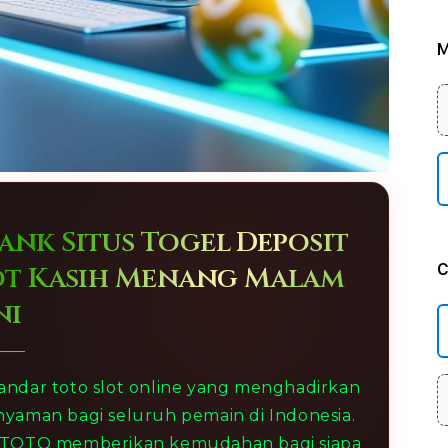
M
ank Situs Togel Deposit
lot Kasih Menang Malam
C
ni
ndar toto slot online yang menghadirkan
nyaman bagi seluruh pemain di Indonesia.
BUTOTO memberikan kemudahan bagi siapa