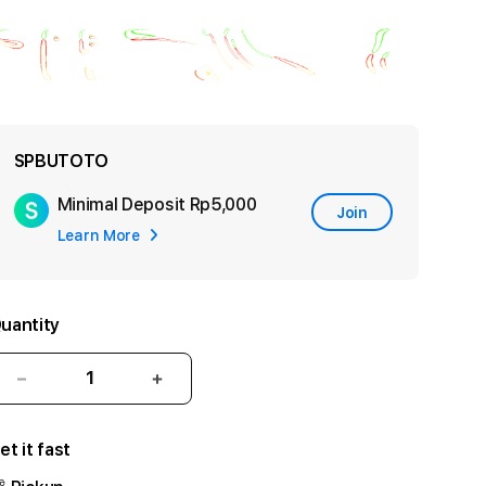
SPBUTOTO
Minimal Deposit
Rp5,000
Add
Join
Learn More
Apple
Care
uantity
Decrease
Increase
quantity
quantity
for
for
et it fast
SPBUTOTO
SPBUTOTO
|
|