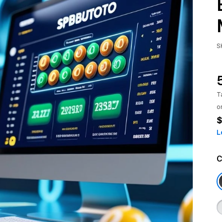
S
T
o
$
L
C