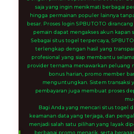
saja yang ingin menikmati berbagai per
hingga permainan populer lainnya tanp
besar. Proses login SPBUTOTO dirancang 
pemain dapat mengakses akun kapan sa
Sebagai situs togel terpercaya, SPBUT
terlengkap dengan hasil yang transp
profesional yang siap membantu selama 2
provider ternama menawarkan peluang m
bonus harian, promo member bar
menguntungkan. Sistem transaksi 
pembayaran juga membuat proses depo
mu
Bagi Anda yang mencari situs togel 
keamanan data yang terjaga, dan peng
menjadi salah satu pilihan yang layak d
berbagai promo menarik, serta berag