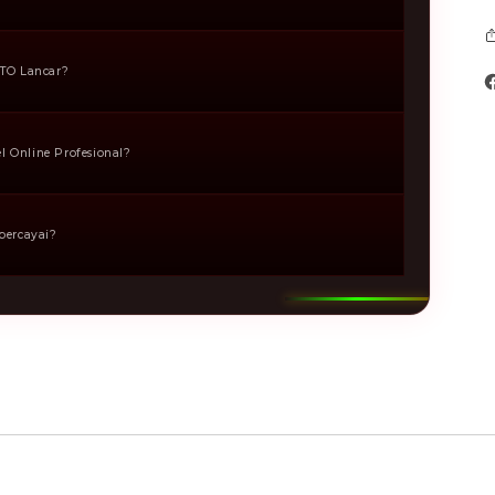
lu mengisi formulir pendaftaran sederhana. Setelah akun
nikmati berbagai permainan togel online yang tersedia.
OTO Lancar?
withdraw yang dirancang lebih cepat dan praktis sehingga
yaman setiap hari.
 Online Profesional?
tif dan responsif untuk membantu kebutuhan pemain, mulai
gel online.
percayai?
l, pilihan pasaran lengkap, sistem permainan yang mudah
g nyaman bagi pemain baru maupun lama.