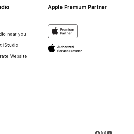
udio
Apple Premium Partner
udio near you
 iStudio
rate Website