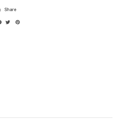
Share