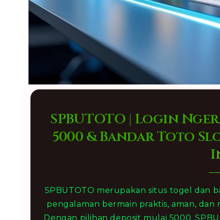
Open
media
1
in
SPBUTOTO | Login Nger
modal
5000 & Bandar Toto S
I
SPBUTOTO merupakan situs togel dan ba
pengalaman bermain praktis, aman, dan 
Dengan pilihan deposit mulai 5000, SP