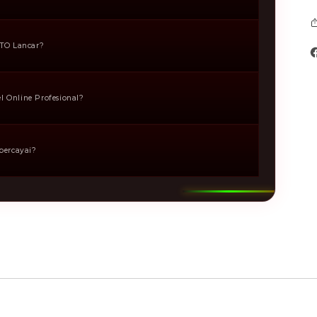
lu mengisi formulir pendaftaran sederhana. Setelah akun
nikmati berbagai permainan togel online yang tersedia.
OTO Lancar?
withdraw yang dirancang lebih cepat dan praktis sehingga
yaman setiap hari.
 Online Profesional?
tif dan responsif untuk membantu kebutuhan pemain, mulai
gel online.
percayai?
l, pilihan pasaran lengkap, sistem permainan yang mudah
g nyaman bagi pemain baru maupun lama.