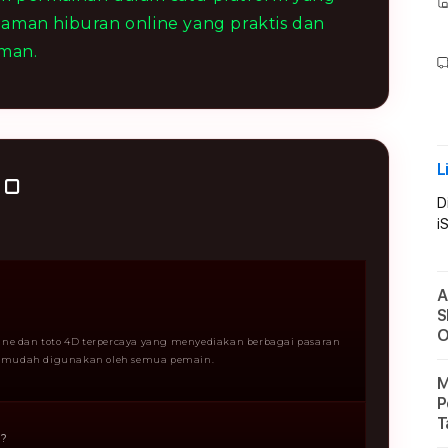
man hiburan online yang praktis dan
man.
L
TO
D
i
A
S
O
ine dan toto 4D terpercaya yang menyediakan berbagai pasaran
ang mudah digunakan oleh semua pemain.
M
P
T
O?