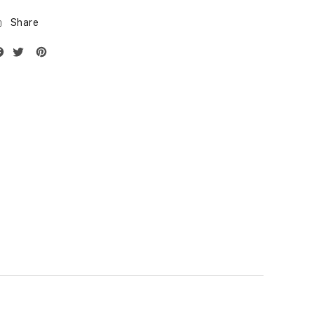
Share