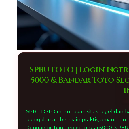
Open
media
1
in
SPBUTOTO | Login Nger
modal
5000 & Bandar Toto S
I
SPBUTOTO merupakan situs togel dan ba
pengalaman bermain praktis, aman, dan 
Dengan pilihan deposit mulai 5000, SP