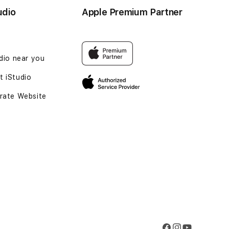
udio
Apple Premium Partner
udio near you
 iStudio
rate Website