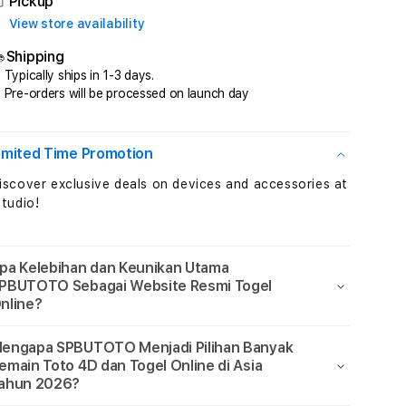
Pickup
Login
Login
View store availability
Ngerank
Ngerank
Situs
Situs
Shipping
Togel
Togel
Typically ships in 1-3 days.
Deposit
Deposit
Pre-orders will be processed on launch day
5000
5000
&
&
Bandar
Bandar
imited Time Promotion
Toto
Toto
Slot
Slot
iscover exclusive deals on devices and accessories at
Kasih
Kasih
Studio!
Menang
Menang
Malam
Malam
Ini
Ini
pa Kelebihan dan Keunikan Utama
PBUTOTO Sebagai Website Resmi Togel
nline?
engapa SPBUTOTO Menjadi Pilihan Banyak
emain Toto 4D dan Togel Online di Asia
ahun 2026?