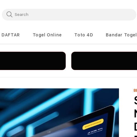
 DAFTAR
Togel Online
Toto 4D
Bandar Togel
B