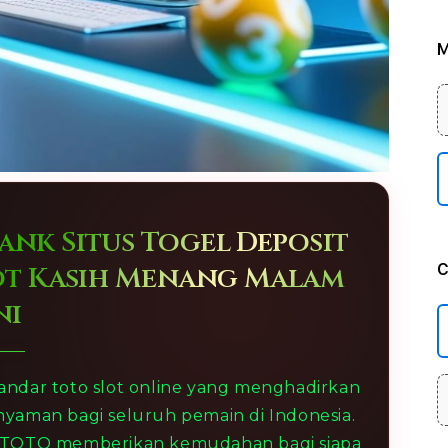
M
ank Situs Togel Deposit
lot Kasih Menang Malam
C
ni
ndar toto slot online yang menghadirkan
nyaman bagi seluruh pemain di Indonesia.
BUTOTO memberikan kemudahan bagi siapa