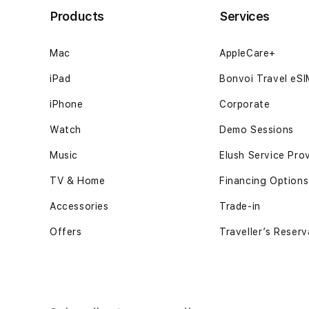
Products
Services
Mac
AppleCare+
iPad
Bonvoi Travel eS
iPhone
Corporate
Watch
Demo Sessions
Music
Elush Service Pro
TV & Home
Financing Options
Accessories
Trade-in
Offers
Traveller’s Reserv