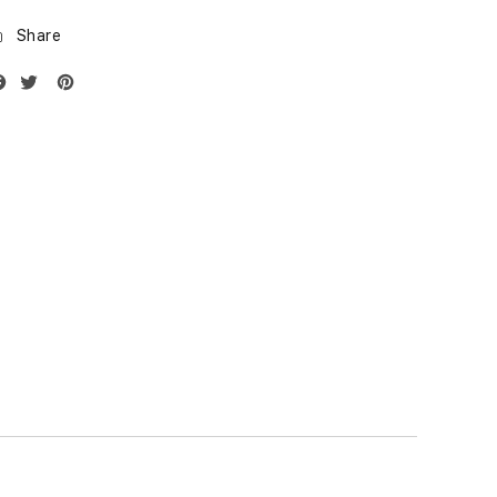
Share