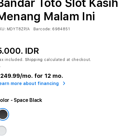
Bandar Toto Slot Kasih
Menang Malam Ini
KU:
MDYT8ZP/A
Barcode:
6984851
5.000. IDR
ax included.
Shipping
calculated at checkout.
r
249.99
/mo. for 12 mo.
earn more about financing
olor
- Space Black