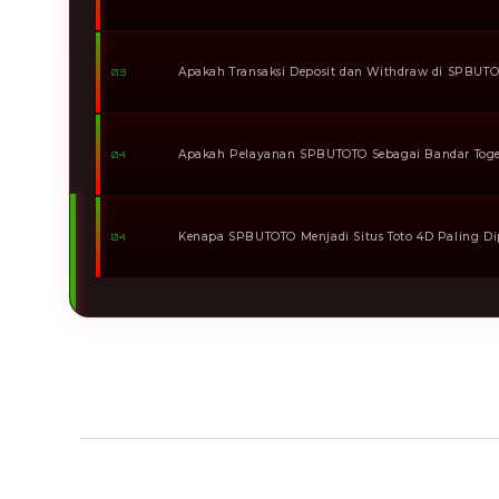
Pemain hanya perlu membuka link resmi SPBUTOTO la
berhasil dibuat, pemain dapat langsung login dan me
Apakah Transaksi Deposit dan Withdraw di SPBUT
03
SPBUTOTO menyediakan sistem transaksi deposit dan 
pemain dapat melakukan aktivitas bermain dengan n
Apakah Pelayanan SPBUTOTO Sebagai Bandar Togel
04
SPBUTOTO dikenal menghadirkan pelayanan yang ak
dari proses akses akun hingga informasi permainan to
Kenapa SPBUTOTO Menjadi Situs Toto 4D Paling Di
04
Karena SPBUTOTO menawarkan akses situs yang stabi
digunakan, serta pengalaman bermain toto 4D yan