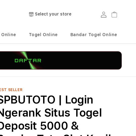
Select your store
Log in
Cart
 Online
Togel Online
Bandar Togel Online
DAFTAR
EST SELLER
SPBUTOTO | Login
Ngerank Situs Togel
Deposit 5000 &