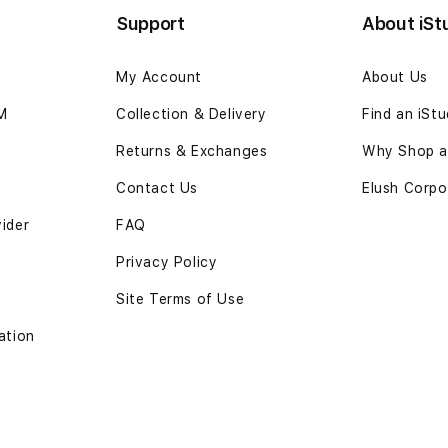
Support
About iSt
My Account
About Us
IM
Collection & Delivery
Find an iSt
Returns & Exchanges
Why Shop at
Contact Us
Elush Corpo
vider
FAQ
Privacy Policy
Site Terms of Use
ation