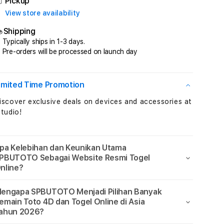
Pickup
Login
Login
View store availability
Ngerank
Ngerank
Situs
Situs
Shipping
Togel
Togel
Typically ships in 1-3 days.
Deposit
Deposit
Pre-orders will be processed on launch day
5000
5000
&
&
Bandar
Bandar
imited Time Promotion
Toto
Toto
Slot
Slot
iscover exclusive deals on devices and accessories at
Kasih
Kasih
Studio!
Menang
Menang
Malam
Malam
Ini
Ini
pa Kelebihan dan Keunikan Utama
PBUTOTO Sebagai Website Resmi Togel
nline?
engapa SPBUTOTO Menjadi Pilihan Banyak
emain Toto 4D dan Togel Online di Asia
ahun 2026?