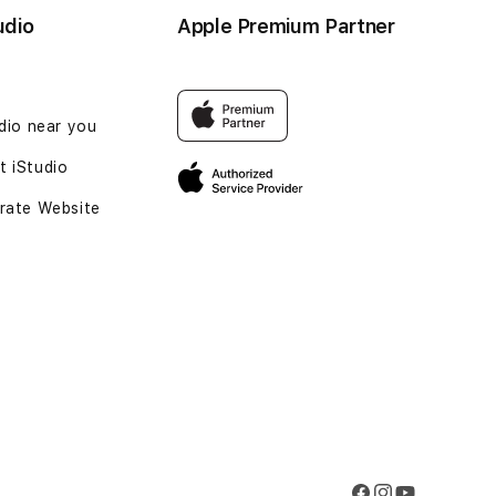
udio
Apple Premium Partner
udio near you
 iStudio
rate Website