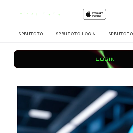
SPBUTOTO
SPBUTOTO LOGIN
SPBUTOTO
LOGIN
Skip to
product
information