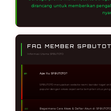
dirancang untuk memberikan pengala
nya
FAQ MEMBER SPBUTO
Informasi Utama SPBUTOTO
Apa Itu SPBUTOTO?
01
SPBUTOTO merupakan website resmi bandar togel onl
populer dengan akses cepat serta tampilan situs y
Bagaimana Cara Akses & Daftar Akun di SPBUTOT
02