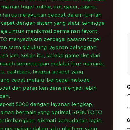
mainan togel online, slot gacor, casino,
a harus melakukan deposit dalam jumlah
cepat dengan sistem yang stabil sehingga
ja untuk menikmati permainan favorit.
OTO menyediakan berbagai pasaran togel
aran serta didukung layanan pelanggan
4 jam. Selain itu, koleksi game slot dari
eraih kemenangan melalui fitur menarik,
u, cashback, hingga jackpot yang
yang cepat melalui berbagai metode
Q
sit dan penarikan dana menjadi lebih
dah.
deposit 5000 dengan layanan lengkap,
alaman bermain yang optimal, SPBUTOTO
G
ipertimbangkan. Nikmati kemudahan login,
am permainan dalam satu platform yang