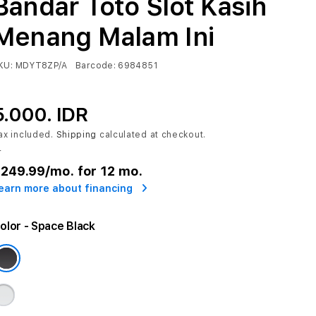
Bandar Toto Slot Kasih
Menang Malam Ini
KU:
MDYT8ZP/A
Barcode:
6984851
5.000. IDR
ax included.
Shipping
calculated at checkout.
r
249.99
/mo. for 12 mo.
earn more about financing
olor
- Space Black