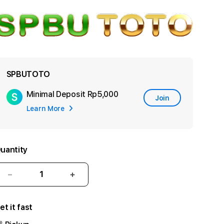
SPBUTOTO
Minimal Deposit
Rp5,000
Add
Join
Learn More
Apple
Care
uantity
Decrease
Increase
quantity
quantity
for
for
et it fast
SPBUTOTO
SPBUTOTO
|
|