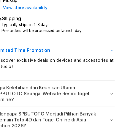
Pickup
Login
Login
View store availability
Ngerank
Ngerank
Situs
Situs
Shipping
Togel
Togel
Typically ships in 1-3 days.
Deposit
Deposit
Pre-orders will be processed on launch day
5000
5000
&
&
Bandar
Bandar
imited Time Promotion
Toto
Toto
Slot
Slot
iscover exclusive deals on devices and accessories at
Kasih
Kasih
Studio!
Menang
Menang
Malam
Malam
Ini
Ini
pa Kelebihan dan Keunikan Utama
PBUTOTO Sebagai Website Resmi Togel
nline?
engapa SPBUTOTO Menjadi Pilihan Banyak
emain Toto 4D dan Togel Online di Asia
ahun 2026?