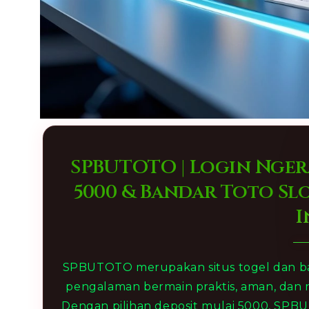
Open
media
1
in
SPBUTOTO | Login Nger
modal
5000 & Bandar Toto S
I
SPBUTOTO merupakan situs togel dan ba
pengalaman bermain praktis, aman, dan 
Dengan pilihan deposit mulai 5000, SP