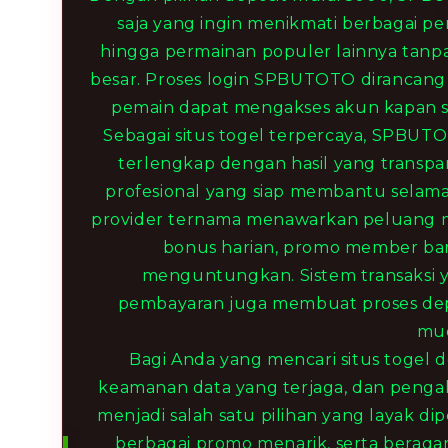
saja yang ingin menikmati berbagai per
hingga permainan populer lainnya tanp
besar. Proses login SPBUTOTO dirancang 
pemain dapat mengakses akun kapan sa
Sebagai situs togel terpercaya, SPBUT
terlengkap dengan hasil yang transp
profesional yang siap membantu selama 2
provider ternama menawarkan peluang m
bonus harian, promo member bar
menguntungkan. Sistem transaksi 
pembayaran juga membuat proses depo
mu
Bagi Anda yang mencari situs togel 
keamanan data yang terjaga, dan peng
menjadi salah satu pilihan yang layak d
berbagai promo menarik, serta berag