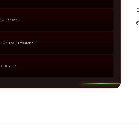
lu mengisi formulir pendaftaran sederhana. Setelah akun
nikmati berbagai permainan togel online yang tersedia.
OTO Lancar?
withdraw yang dirancang lebih cepat dan praktis sehingga
yaman setiap hari.
 Online Profesional?
tif dan responsif untuk membantu kebutuhan pemain, mulai
gel online.
percayai?
l, pilihan pasaran lengkap, sistem permainan yang mudah
g nyaman bagi pemain baru maupun lama.