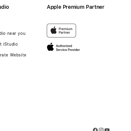
udio
Apple Premium Partner
udio near you
 iStudio
rate Website