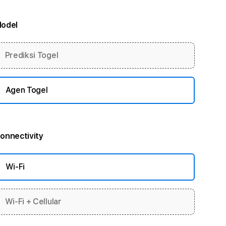
odel
More information
Prediksi Togel
Agen Togel
onnectivity
More information
Wi-Fi
Wi-Fi + Cellular