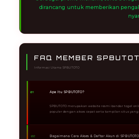
dirancang untuk memberikan pengala
nya
FAQ MEMBER SPBUTO
Informasi Utama SPBUTOTO
Apa Itu SPBUTOTO?
01
SPBUTOTO merupakan website resmi bandar togel onl
populer dengan akses cepat serta tampilan situs y
Bagaimana Cara Akses & Daftar Akun di SPBUTOT
02