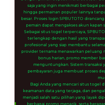
saja yang ingin menikmati berbagai per
hingga permainan populer lainnya tanp
besar. Proses login SPBUTOTO dirancang 
pemain dapat mengakses akun kapan sa
Sebagai situs togel terpercaya, SPBUT
terlengkap dengan hasil yang transp
profesional yang siap membantu selama 2
provider ternama menawarkan peluang m
bonus harian, promo member bar
menguntungkan. Sistem transaksi 
pembayaran juga membuat proses depo
mu
Bagi Anda yang mencari situs togel 
keamanan data yang terjaga, dan peng
menjadi salah satu pilihan yang layak d
berbagai promo menarik, serta berag