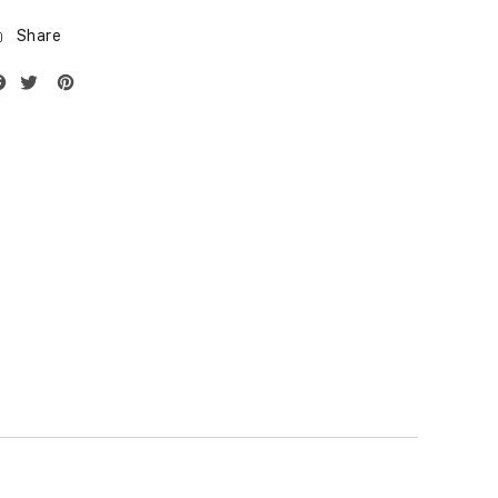
Share