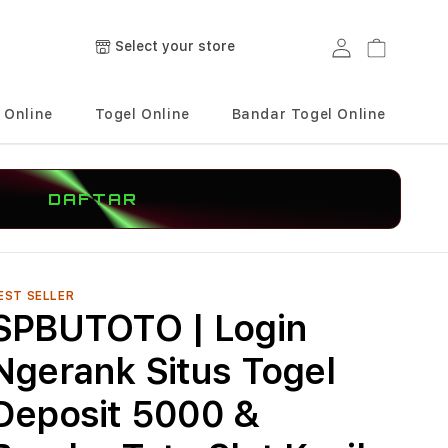
Select your store
Log in
Cart
 Online
Togel Online
Bandar Togel Online
DAFTAR
EST SELLER
SPBUTOTO | Login
Ngerank Situs Togel
Deposit 5000 &