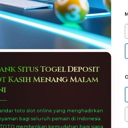
M
ank Situs Togel Deposit
lot Kasih Menang Malam
C
ni
ndar toto slot online yang menghadirkan
nyaman bagi seluruh pemain di Indonesia.
BUTOTO memberikan kemudahan bagi siapa