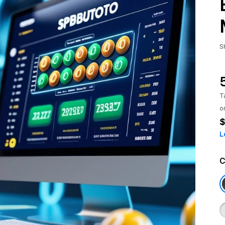
S
T
o
$
L
C