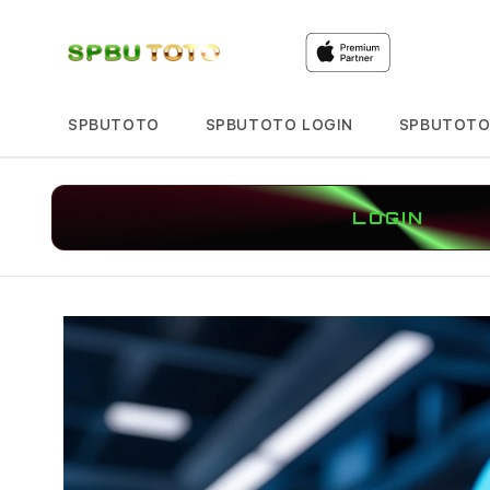
SPBUTOTO
SPBUTOTO LOGIN
SPBUTOTO
LOGIN
Skip to
product
information