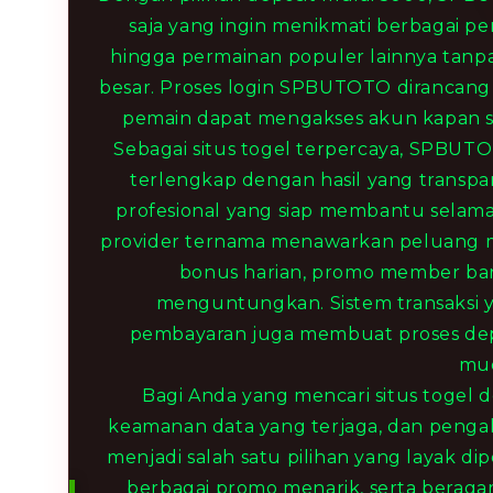
saja yang ingin menikmati berbagai per
hingga permainan populer lainnya tanp
besar. Proses login SPBUTOTO dirancang 
pemain dapat mengakses akun kapan sa
Sebagai situs togel terpercaya, SPBUT
terlengkap dengan hasil yang transp
profesional yang siap membantu selama 2
provider ternama menawarkan peluang m
bonus harian, promo member bar
menguntungkan. Sistem transaksi 
pembayaran juga membuat proses depo
mu
Bagi Anda yang mencari situs togel 
keamanan data yang terjaga, dan peng
menjadi salah satu pilihan yang layak d
berbagai promo menarik, serta berag