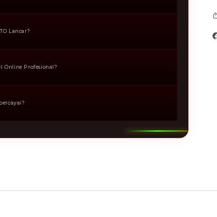
lu mengisi formulir pendaftaran sederhana. Setelah akun
nikmati berbagai permainan togel online yang tersedia.
OTO Lancar?
withdraw yang dirancang lebih cepat dan praktis sehingga
yaman setiap hari.
 Online Profesional?
tif dan responsif untuk membantu kebutuhan pemain, mulai
gel online.
percayai?
l, pilihan pasaran lengkap, sistem permainan yang mudah
g nyaman bagi pemain baru maupun lama.