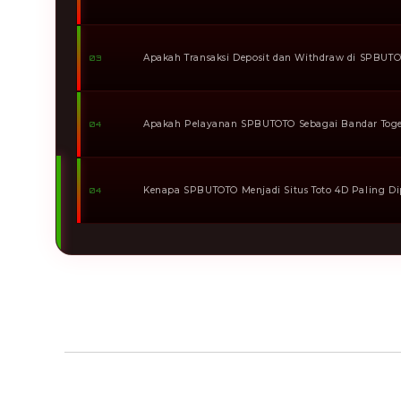
Pemain hanya perlu membuka link resmi SPBUTOTO la
berhasil dibuat, pemain dapat langsung login dan me
Apakah Transaksi Deposit dan Withdraw di SPBUT
03
SPBUTOTO menyediakan sistem transaksi deposit dan 
pemain dapat melakukan aktivitas bermain dengan n
Apakah Pelayanan SPBUTOTO Sebagai Bandar Togel
04
SPBUTOTO dikenal menghadirkan pelayanan yang ak
dari proses akses akun hingga informasi permainan to
Kenapa SPBUTOTO Menjadi Situs Toto 4D Paling Di
04
Karena SPBUTOTO menawarkan akses situs yang stabi
digunakan, serta pengalaman bermain toto 4D yan