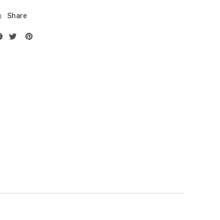
Share