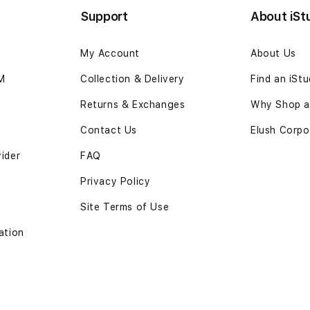
Support
About iSt
My Account
About Us
IM
Collection & Delivery
Find an iSt
Returns & Exchanges
Why Shop at
Contact Us
Elush Corpo
vider
FAQ
Privacy Policy
Site Terms of Use
ation