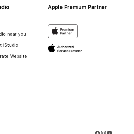
udio
Apple Premium Partner
udio near you
 iStudio
rate Website