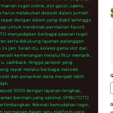
mainan togel online, slot gacor, casino,
a harus melakukan deposit dalam jumlah
cepat dengan sistem yang stabil sehingga
ja untuk menikmati permainan favorit.
OTO menyediakan berbagai pasaran togel
aran serta didukung layanan pelanggan
4 jam. Selain itu, koleksi game slot dari
eraih kemenangan melalui fitur menarik,
u, cashback, hingga jackpot yang
yang cepat melalui berbagai metode
Q
sit dan penarikan dana menjadi lebih
dah.
deposit 5000 dengan layanan lengkap,
alaman bermain yang optimal, SPBUTOTO
G
ipertimbangkan. Nikmati kemudahan login,
am permainan dalam satu platform yang