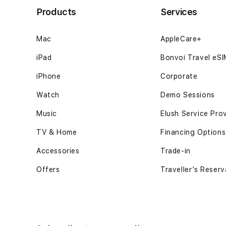
Products
Services
Mac
AppleCare+
iPad
Bonvoi Travel eS
iPhone
Corporate
Watch
Demo Sessions
Music
Elush Service Pro
TV & Home
Financing Options
Accessories
Trade-in
Offers
Traveller’s Reserv