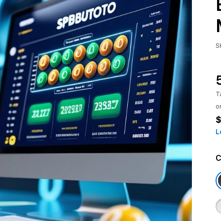
S
T
o
$
L
C