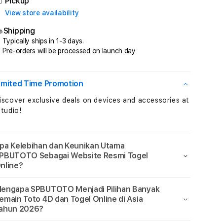
Pickup
Login
Login
View store availability
Ngerank
Ngerank
Situs
Situs
Shipping
Togel
Togel
Typically ships in 1-3 days.
Deposit
Deposit
Pre-orders will be processed on launch day
5000
5000
&
&
Bandar
Bandar
imited Time Promotion
Toto
Toto
Slot
Slot
iscover exclusive deals on devices and accessories at
Kasih
Kasih
Studio!
Menang
Menang
Malam
Malam
Ini
Ini
pa Kelebihan dan Keunikan Utama
PBUTOTO Sebagai Website Resmi Togel
nline?
engapa SPBUTOTO Menjadi Pilihan Banyak
emain Toto 4D dan Togel Online di Asia
ahun 2026?