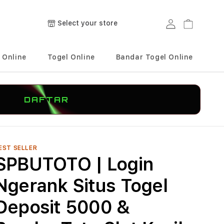
Select your store
Log in
Cart
 Online
Togel Online
Bandar Togel Online
DAFTAR
EST SELLER
SPBUTOTO | Login
Ngerank Situs Togel
Deposit 5000 &