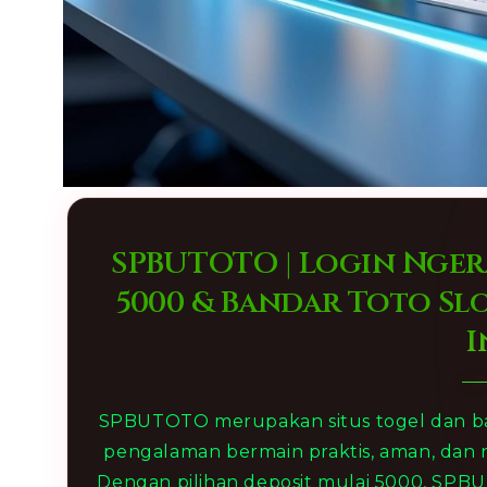
Open
media
1
in
SPBUTOTO | Login Nger
modal
5000 & Bandar Toto S
I
SPBUTOTO merupakan situs togel dan ba
pengalaman bermain praktis, aman, dan 
Dengan pilihan deposit mulai 5000, SP