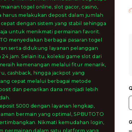
mainan togel online, slot gacor, casino,
a harus melakukan deposit dalam jumlah
cepat dengan sistem yang stabil sehingga
ja untuk menikmati permainan favorit.
OTO menyediakan berbagai pasaran togel
aran serta didukung layanan pelanggan
4 jam. Selain itu, koleksi game slot dari
eraih kemenangan melalui fitur menarik,
u, cashback, hingga jackpot yang
yang cepat melalui berbagai metode
Q
sit dan penarikan dana menjadi lebih
dah.
deposit 5000 dengan layanan lengkap,
alaman bermain yang optimal, SPBUTOTO
G
ipertimbangkan. Nikmati kemudahan login,
am permainan dalam satu platform yang