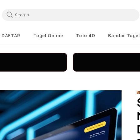
 DAFTAR
Togel Online
Toto 4D
Bandar Togel
B