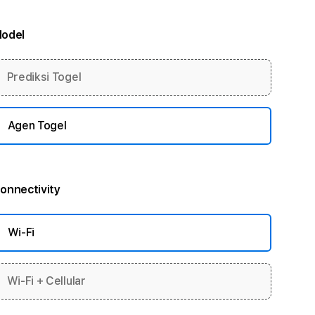
odel
More information
Prediksi Togel
Agen Togel
onnectivity
More information
Wi-Fi
Wi-Fi + Cellular