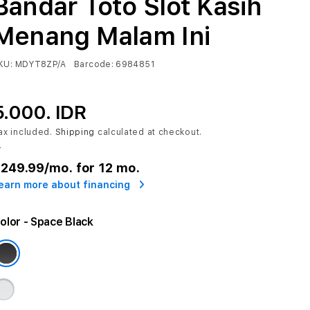
Bandar Toto Slot Kasih
Menang Malam Ini
KU:
MDYT8ZP/A
Barcode:
6984851
5.000. IDR
ax included.
Shipping
calculated at checkout.
r
249.99
/mo. for 12 mo.
earn more about financing
olor
- Space Black