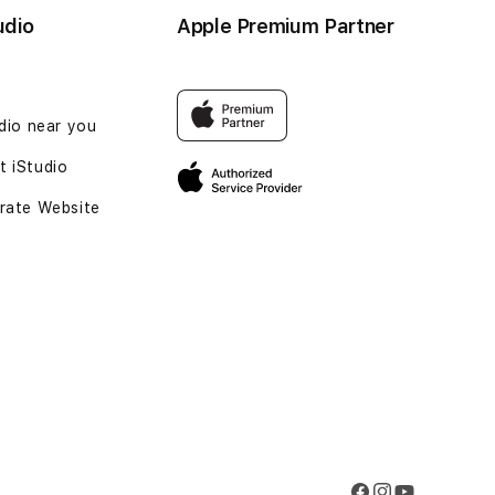
udio
Apple Premium Partner
udio near you
 iStudio
rate Website