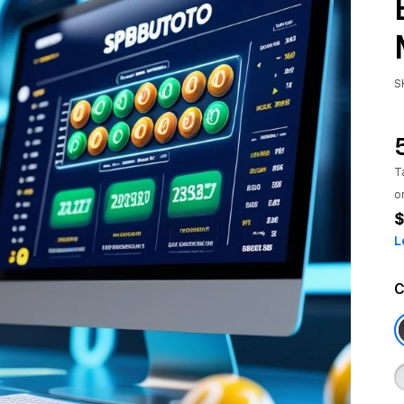
S
T
o
$
L
C