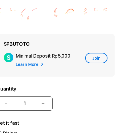
SPBUTOTO
Minimal Deposit
Rp5,000
Add
Join
Learn More
Apple
Care
uantity
Decrease
Increase
quantity
quantity
for
for
et it fast
SPBUTOTO
SPBUTOTO
|
|