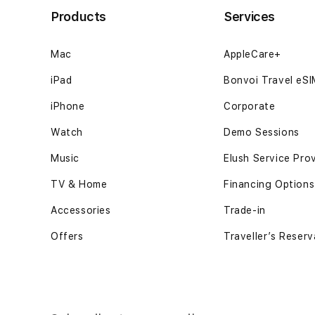
Products
Services
Mac
AppleCare+
iPad
Bonvoi Travel eS
iPhone
Corporate
Watch
Demo Sessions
Music
Elush Service Pro
TV & Home
Financing Options
Accessories
Trade-in
Offers
Traveller’s Reserv