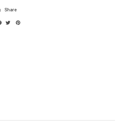
Share