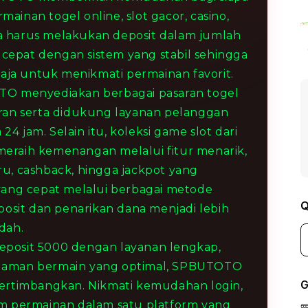
mainan togel online, slot gacor, casino,
a harus melakukan deposit dalam jumlah
cepat dengan sistem yang stabil sehingga
ja untuk menikmati permainan favorit.
OTO menyediakan berbagai pasaran togel
aran serta didukung layanan pelanggan
4 jam. Selain itu, koleksi game slot dari
eraih kemenangan melalui fitur menarik,
u, cashback, hingga jackpot yang
yang cepat melalui berbagai metode
Q
sit dan penarikan dana menjadi lebih
dah.
deposit 5000 dengan layanan lengkap,
alaman bermain yang optimal, SPBUTOTO
G
ipertimbangkan. Nikmati kemudahan login,
am permainan dalam satu platform yang