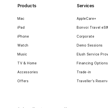
Products
Services
Mac
AppleCare+
iPad
Bonvoi Travel eS
iPhone
Corporate
Watch
Demo Sessions
Music
Elush Service Pro
TV & Home
Financing Options
Accessories
Trade-in
Offers
Traveller’s Reserv