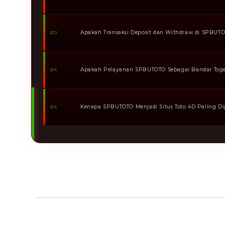
Pemain hanya perlu membuka link resmi SPBUTOTO la
berhasil dibuat, pemain dapat langsung login dan me
Apakah Transaksi Deposit dan Withdraw di SPBUT
03
SPBUTOTO menyediakan sistem transaksi deposit dan 
pemain dapat melakukan aktivitas bermain dengan n
Apakah Pelayanan SPBUTOTO Sebagai Bandar Togel
04
SPBUTOTO dikenal menghadirkan pelayanan yang ak
dari proses akses akun hingga informasi permainan to
Kenapa SPBUTOTO Menjadi Situs Toto 4D Paling Di
04
Karena SPBUTOTO menawarkan akses situs yang stabi
digunakan, serta pengalaman bermain toto 4D yan