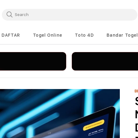
 DAFTAR
Togel Online
Toto 4D
Bandar Togel
B